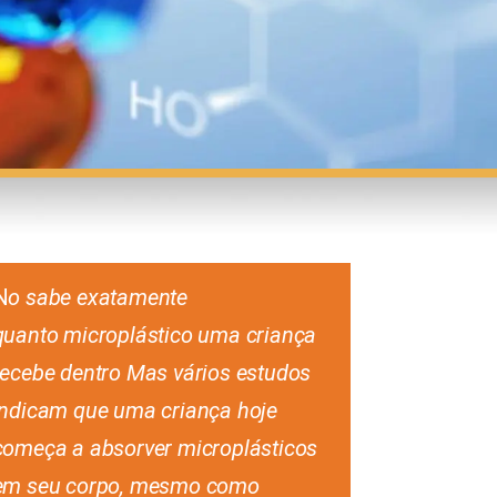
N
o sabe exatamente
quanto
microplástico uma criança
recebe dentro Mas vários
estudos
indicam que uma criança hoje
começa a absorver microplásticos
em seu corpo, mesmo como