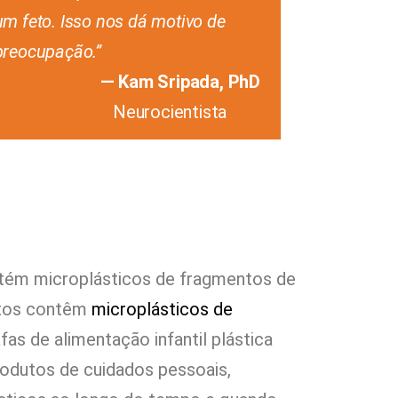
um feto. Isso nos dá motivo de
preocupação.”
— Kam Sripada, PhD
Neurocientista
ntém microplásticos de fragmentos de
itos contêm
microplásticos de
as de alimentação infantil plástica
rodutos de cuidados pessoais,