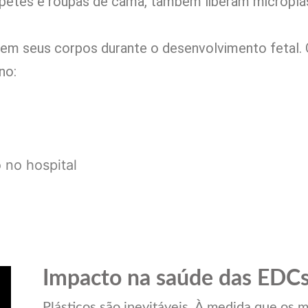
tapetes e roupas de cama, também liberam micropl
 em seus corpos durante o desenvolvimento fetal.
no:
 no hospital
Impacto na saúde das EDCs
Plásticos são inevitáveis. À medida que os m