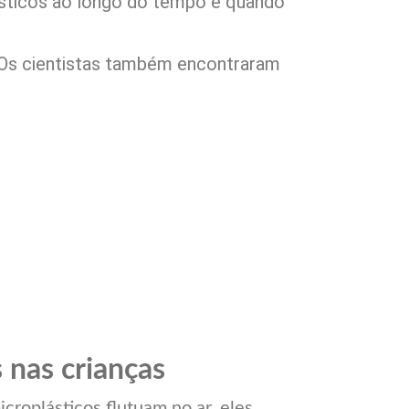
ásticos ao longo do tempo e quando
 Os cientistas também encontraram
 nas crianças
icroplásticos flutuam no ar, eles